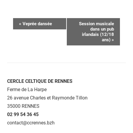
Navigation
«
Veprée dansée
Session musicale
dans un pub
Évènement
irlandais (12/18
ans)
»
CERCLE CELTIQUE DE RENNES
Ferme de La Harpe
26 avenue Charles et Raymonde Tillon
35000 RENNES
02 99 54 36 45
contact@ccrennes.bzh