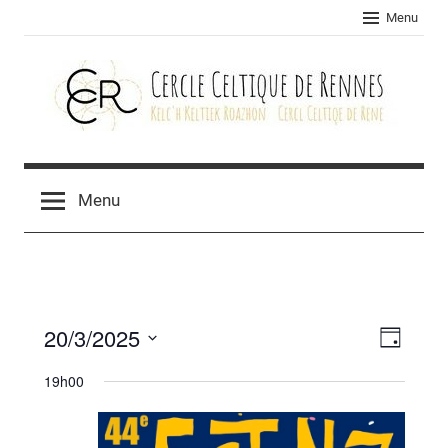
Skip
Menu
to
content
Cercle
celtique
Menu
de
Rennes
20/3/2025
Navig
Navig
Jour
Sélectionnez
de
par
19h00
une
vues
consu
date.
Évèn