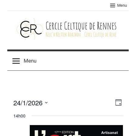
Skip
Menu
to
content
Cercle
celtique
Menu
de
Rennes
24/1/2026
Navig
Navig
Jour
Sélectionnez
de
par
14h00
une
vues
consu
date.
Évèn