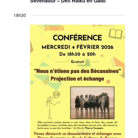
Sevenadur – Défi Haïku en Gallo
18h30