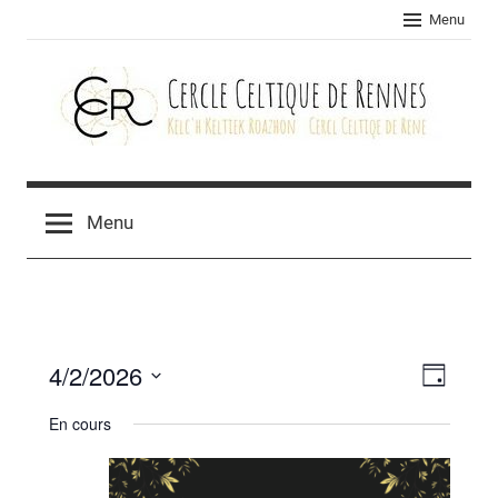
Skip
Menu
to
content
Cercle
celtique
Menu
de
Rennes
4/2/2026
Navig
Navig
Jour
Sélectionnez
de
par
En cours
une
vues
consu
date.
Évèn