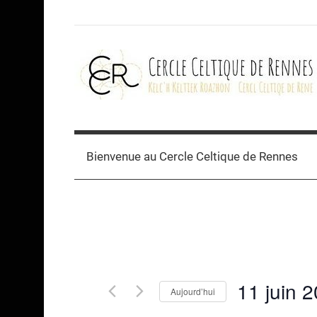
Skip
to
content
Cercle
celtique
Bienvenue au Cercle Celtique de Rennes
de
Rennes
11 juin 
Aujourd’hui
Sélectionnez