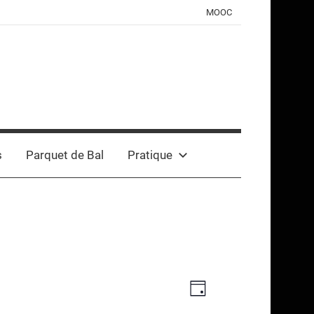
MOOC
s
Parquet de Bal
Pratique
Navigation
Navigation
Jour
de