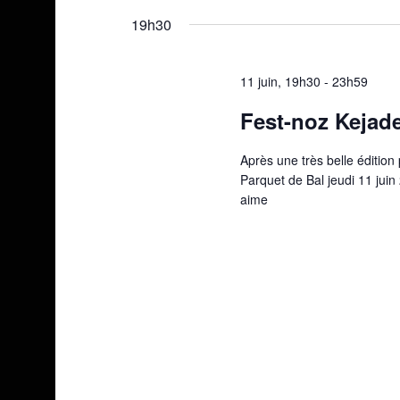
une
19h30
date.
11 juin, 19h30
-
23h59
Fest-noz Kejad
Après une très belle édition
Parquet de Bal jeudi 11 jui
aime