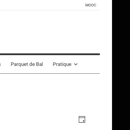
MOOC
s
Parquet de Bal
Pratique
Navigation
Navigation
Jour
de