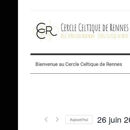
Skip
to
content
Cercle
celtique
Bienvenue au Cercle Celtique de Rennes
de
Rennes
26 juin 
Aujourd’hui
Sélectionnez