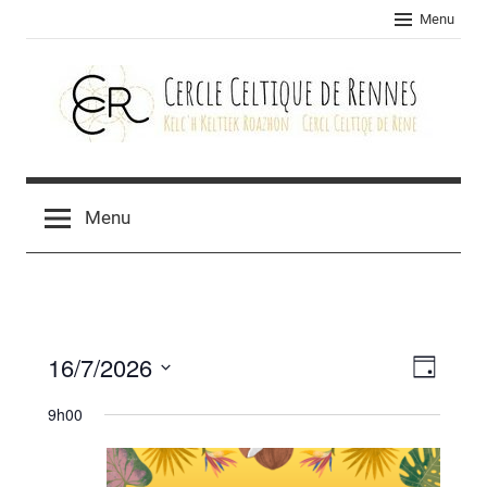
Skip
Menu
to
content
Cercle
celtique
Menu
de
Rennes
16/7/2026
Navig
Navig
Jour
Sélectionnez
de
par
9h00
une
vues
consu
date.
Évèn