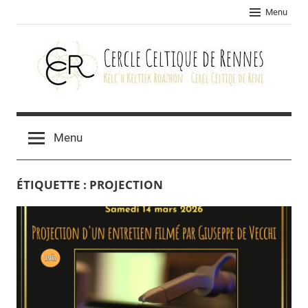
Skip
Menu
to
content
Cercle
celtique
Menu
de
ÉTIQUETTE :
PROJECTION
Rennes