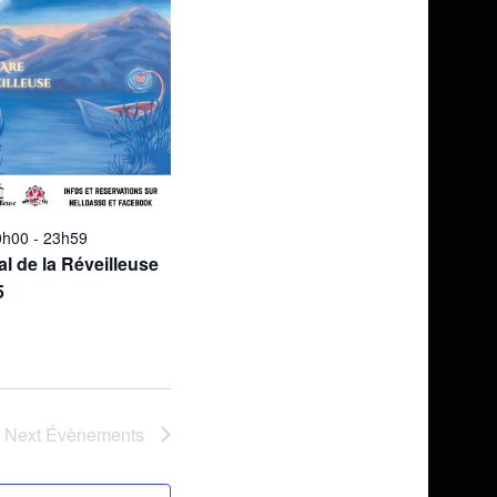
0h00
-
23h59
al de la Réveilleuse
5
Next
Évènements