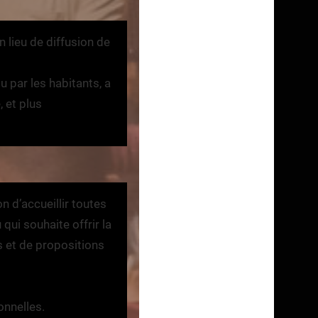
n lieu de diffusion de
u par les habitants, a
 et plus
n d’accueillir toutes
qui souhaite offrir la
es et de propositions
onnelles.