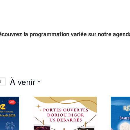
écouvrez la programmation variée sur notre agenda
À venir
i
Select
date.