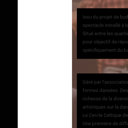
Issu du projet de budg
spectacle installé à
Situé entre les quarti
pour objectif de répo
spécifiquement du ba
Géré par l’associatio
formes dansées. Des m
richesse de la diversi
artistiques sur la dan
Le Cercle Celtique d
Une première de diffu