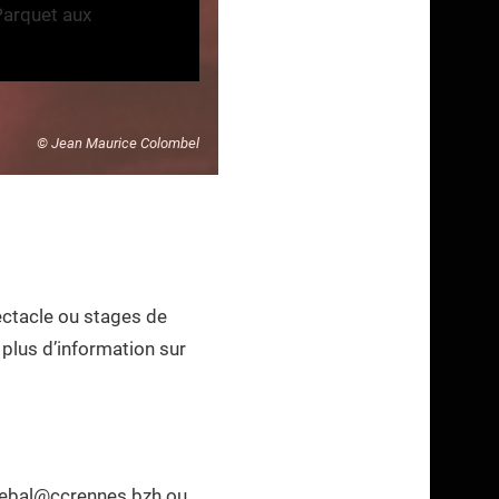
 Parquet aux
© Jean Maurice Colombel
pectacle ou stages de
plus d’information sur
tdebal@ccrennes.bzh ou