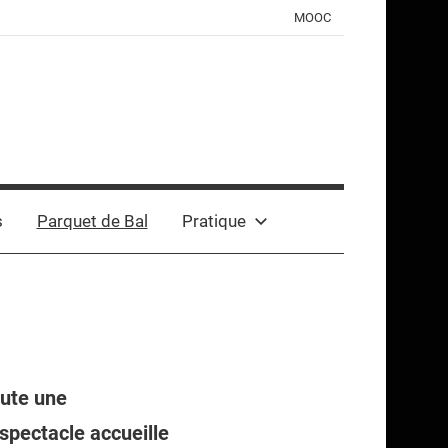
MOOC
s
Parquet de Bal
Pratique
oute une
 spectacle accueille