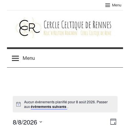
Skip
Menu
to
content
Cercle
celtique
Menu
de
Rennes
Aucun évènements planifié pour 8 août 2026. Passer
aux
évènements suivants
.
8/8/2026
Navig
Navig
Jour