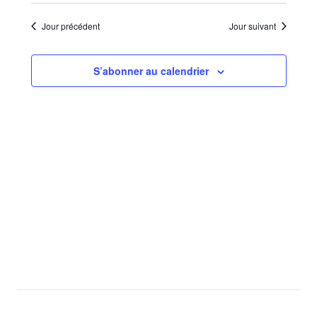
Sélectionnez
de
par
une
vues
Jour précédent
Jour suivant
consu
date.
Évèn
S’abonner au calendrier