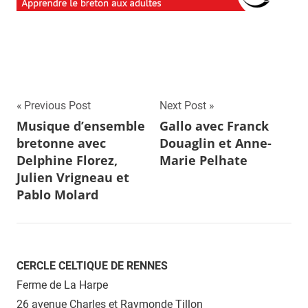
Navigation
Previous Post
Next Post
Musique d’ensemble
Gallo avec Franck
de
bretonne avec
Douaglin et Anne-
l’article
Delphine Florez,
Marie Pelhate
Julien Vrigneau et
Pablo Molard
CERCLE CELTIQUE DE RENNES
Ferme de La Harpe
26 avenue Charles et Raymonde Tillon