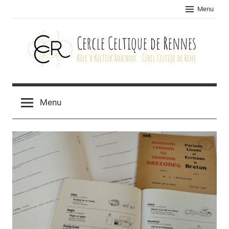
Skip
Menu
to
content
Cercle
celtique
Menu
de
Rennes