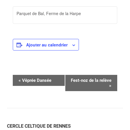
Parquet de Bal, Ferme de la Harpe
Ajouter au calendrier
Navigation
«
Vêprée Dansée
Fest-noz de la relève
»
Évènement
CERCLE CELTIQUE DE RENNES