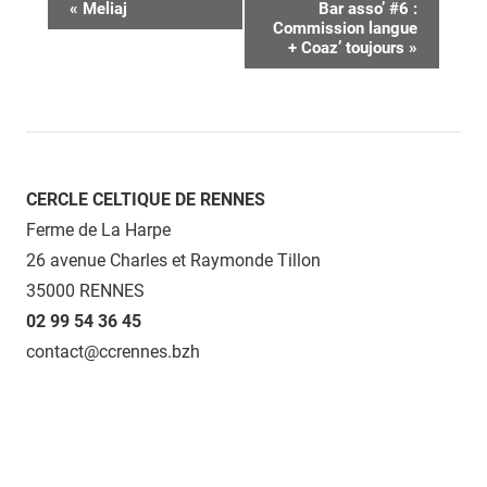
Navigation
«
Meliaj
Bar asso’ #6 :
Commission langue
Évènement
+ Coaz’ toujours
»
CERCLE CELTIQUE DE RENNES
Ferme de La Harpe
26 avenue Charles et Raymonde Tillon
35000 RENNES
02 99 54 36 45
contact@ccrennes.bzh