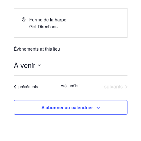
Ferme de la harpe
Get Directions
Évènements at this lieu
À venir
Sélectionnez
une
Évènements
Aujourd’hui
suivants
Évènements
précédents
date.
S’abonner au calendrier