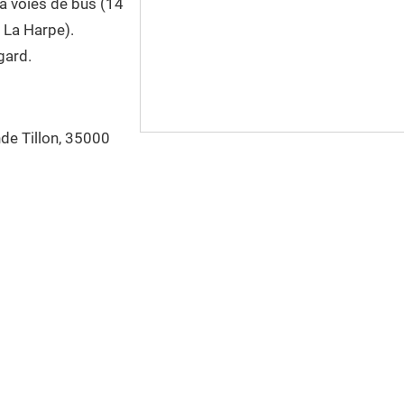
la voies de bus (14
 La Harpe).
gard.
nde Tillon, 35000