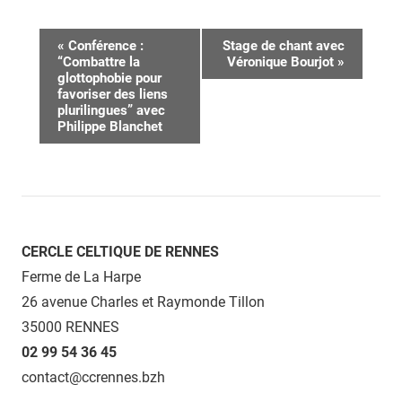
Navigation
«
Conférence :
Stage de chant avec
“Combattre la
Véronique Bourjot
»
Évènement
glottophobie pour
favoriser des liens
plurilingues” avec
Philippe Blanchet
CERCLE CELTIQUE DE RENNES
Ferme de La Harpe
26 avenue Charles et Raymonde Tillon
35000 RENNES
02 99 54 36 45
contact@ccrennes.bzh