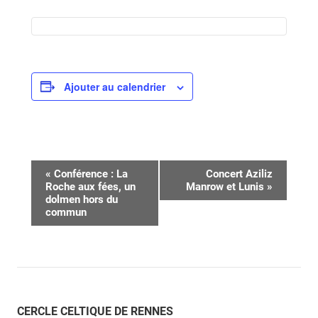
Ajouter au calendrier
Navigation
«
Conférence : La
Concert Aziliz
Roche aux fées, un
Manrow et Lunis
»
Évènement
dolmen hors du
commun
CERCLE CELTIQUE DE RENNES