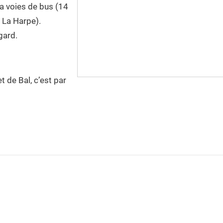
la voies de bus (14
 La Harpe).
gard.
t de Bal, c’est par