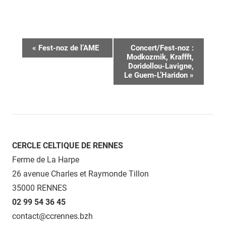
Navigation
«
Fest-noz de l’AME
Concert/Fest-noz :
Modkozmik, Kraffft,
Évènement
Doridollou-Lavigne,
Le Guern-L’Haridon
»
CERCLE CELTIQUE DE RENNES
Ferme de La Harpe
26 avenue Charles et Raymonde Tillon
35000 RENNES
02 99 54 36 45
contact@ccrennes.bzh