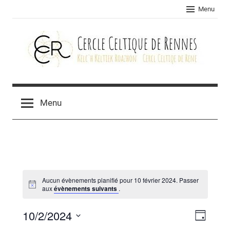
Skip
Menu
to
content
Cercle
celtique
Menu
de
Rennes
Aucun évènements planifié pour 10 février 2024. Passer
aux
évènements suivants
.
10/2/2024
Navig
Navig
Jour