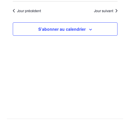
Sélectionnez
de
par
une
vues
Jour précédent
Jour suivant
consu
date.
Évèn
S’abonner au calendrier