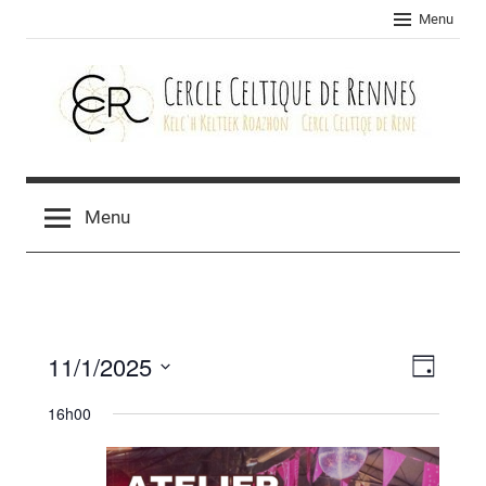
Skip
Menu
to
content
Cercle
celtique
Menu
de
Rennes
11/1/2025
Navig
Navig
Jour
Sélectionnez
de
par
16h00
une
vues
consu
date.
Évèn