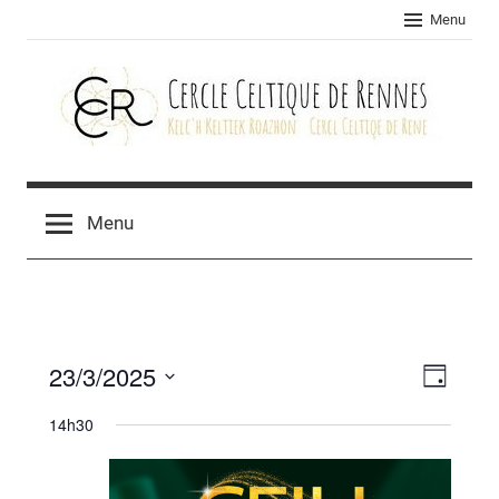
Skip
Menu
to
content
Cercle
celtique
Menu
de
Rennes
23/3/2025
Navig
Navig
Jour
Sélectionnez
de
par
14h30
une
vues
consu
date.
Évèn