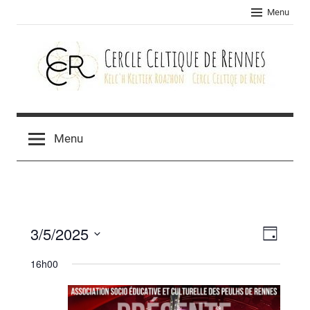
Skip
Menu
to
content
Cercle
celtique
Menu
de
Rennes
3/5/2025
Navig
Navig
Jour
Sélectionnez
de
par
16h00
une
vues
consu
date.
Évèn