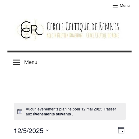
Skip
Menu
to
content
Cercle
celtique
Menu
de
Rennes
Aucun évènements planifié pour 12 mai 2025. Passer
aux
évènements suivants
.
12/5/2025
Navig
Navig
Jour