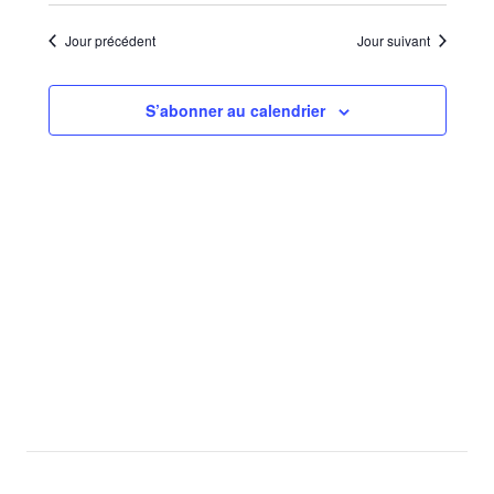
Sélectionnez
de
par
une
vues
Jour précédent
Jour suivant
consu
date.
Évèn
S’abonner au calendrier