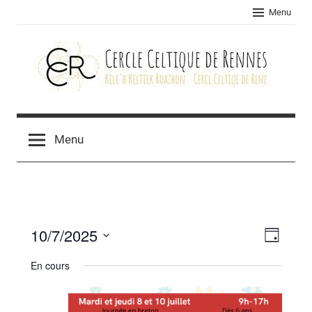
Skip
Menu
to
content
Cercle
celtique
Menu
de
Rennes
10/7/2025
Navig
Navig
Jour
Sélectionnez
de
par
En cours
une
vues
consu
date.
Évèn