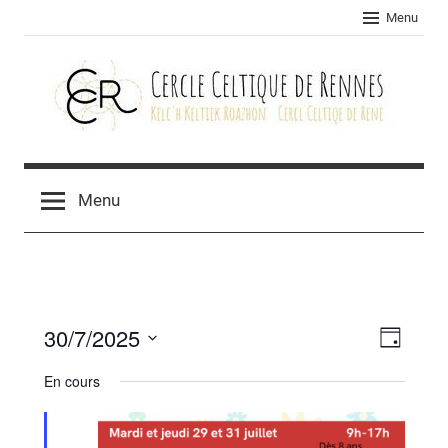
Skip
Menu
to
content
Cercle
celtique
Menu
de
Rennes
30/7/2025
Navig
Navig
Jour
Sélectionnez
de
par
En cours
une
vues
consu
date.
Évèn