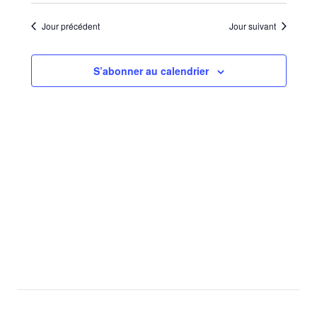
Sélectionnez
de
par
une
vues
Jour précédent
Jour suivant
consu
date.
Évèn
S’abonner au calendrier