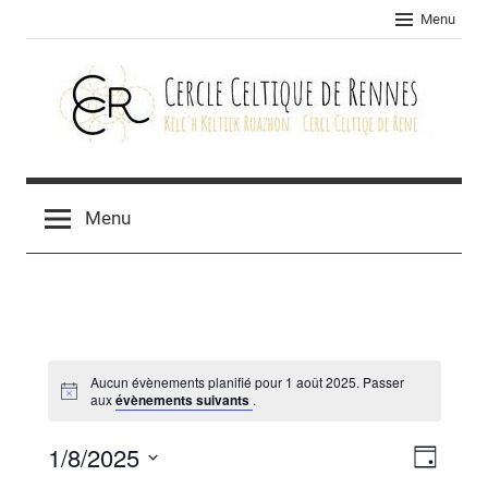
Skip
Menu
to
content
Cercle
celtique
Menu
de
Rennes
Aucun évènements planifié pour 1 août 2025. Passer
aux
évènements suivants
.
1/8/2025
Navig
Navig
Jour