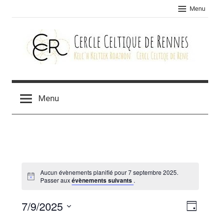
Skip
Menu
to
content
Cercle
celtique
Menu
de
Rennes
Aucun évènements planifié pour 7 septembre 2025.
Passer aux
évènements suivants
.
7/9/2025
Navig
Navig
Jour