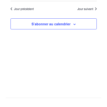
Sélectionnez
de
par
une
vues
Jour précédent
Jour suivant
consu
date.
Évèn
S’abonner au calendrier