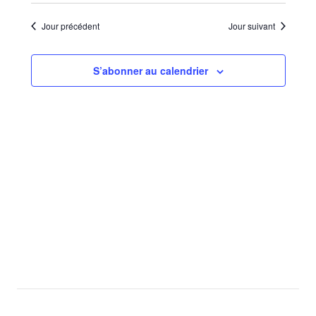
Sélectionnez
de
par
une
vues
Jour précédent
Jour suivant
consu
date.
Évèn
S’abonner au calendrier