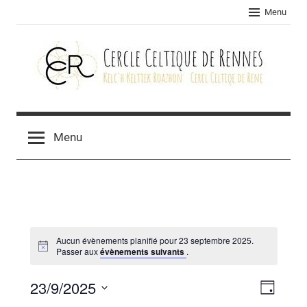
Skip
Menu
to
content
Cercle
celtique
Menu
de
Rennes
Aucun évènements planifié pour 23 septembre 2025.
Passer aux
évènements suivants
.
23/9/2025
Navig
Navig
Jour