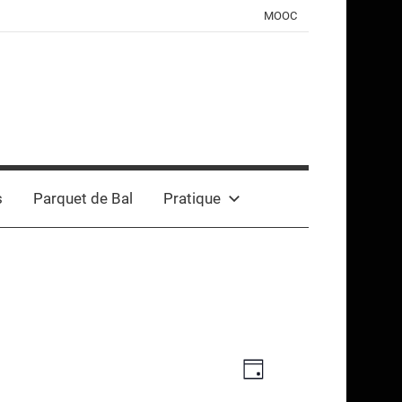
MOOC
s
Parquet de Bal
Pratique
Navigation
Navigation
Jour
de