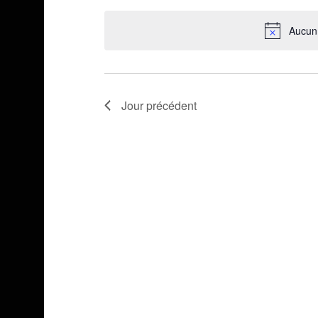
une
Aucun
date.
Jour précédent