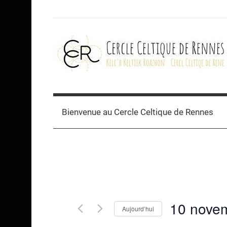
Skip
to
content
Cercle
celtique
Bienvenue au Cercle Celtique de Rennes
de
Rennes
10 nove
Aujourd’hui
Sélectionnez