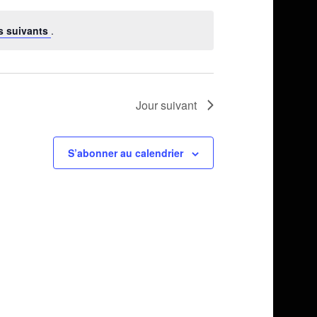
par
vues
consultations
s suivants
.
Évènement
Jour suivant
S’abonner au calendrier