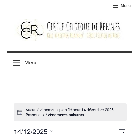
Skip
Menu
to
content
Cercle
celtique
Menu
de
Rennes
Aucun évènements planifié pour 14 décembre 2025.
Passer aux
évènements suivants
.
14/12/2025
Navig
Navig
Jour