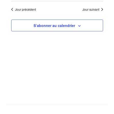
Sélectionnez
de
par
une
vues
Jour précédent
Jour suivant
consu
date.
Évèn
S’abonner au calendrier