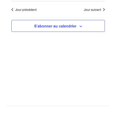
Sélectionnez
de
par
une
vues
Jour précédent
Jour suivant
consu
date.
Évèn
S’abonner au calendrier