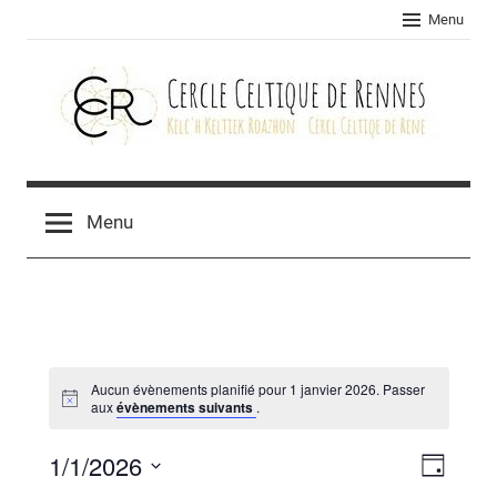
Skip
Menu
to
content
Cercle
celtique
Menu
de
Rennes
Aucun évènements planifié pour 1 janvier 2026. Passer
aux
évènements suivants
.
1/1/2026
Navig
Navig
Jour