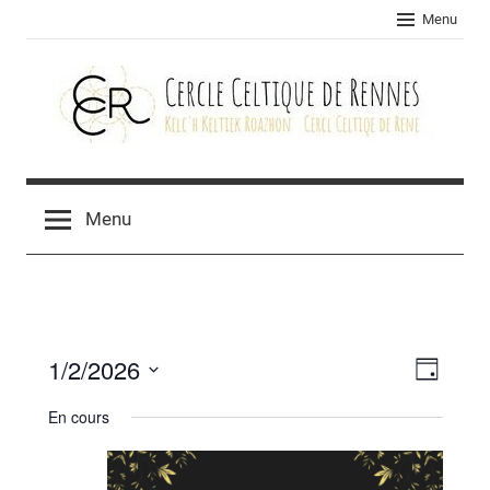
Skip
Menu
to
content
Cercle
celtique
Menu
de
Rennes
1/2/2026
Navig
Navig
Jour
Sélectionnez
de
par
En cours
une
vues
consu
date.
Évèn