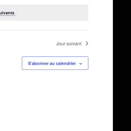
par
vues
consultations
uivants
.
Évènement
Jour suivant
S’abonner au calendrier