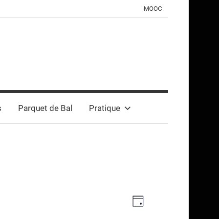
MOOC
s
Parquet de Bal
Pratique
Navigation
Navigation
Jour
de