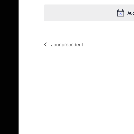
une
Auc
date.
Jour précédent