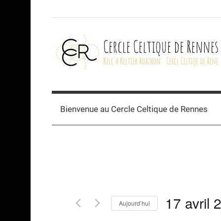
Skip
to
content
Cercle
celtique
Bienvenue au Cercle Celtique de Rennes
de
Rennes
17 avril 
Aujourd’hui
Sélectionnez