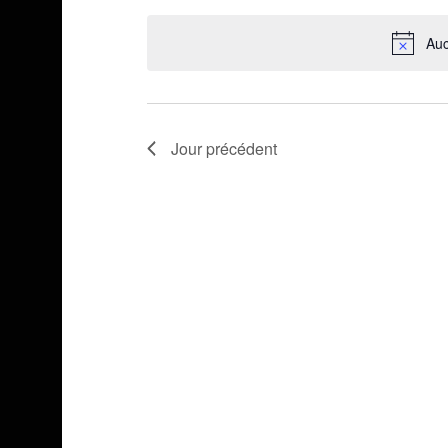
une
Auc
date.
Jour précédent