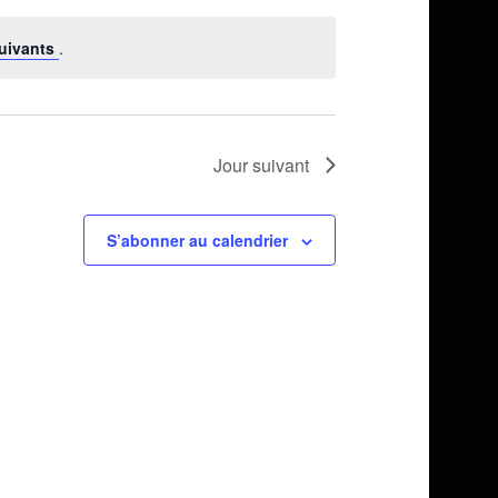
par
vues
consultations
uivants
.
Évènement
Jour suivant
S’abonner au calendrier