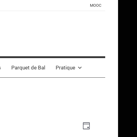
MOOC
s
Parquet de Bal
Pratique
Navigation
Navigation
Jour
de