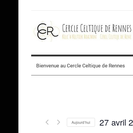
Skip
to
content
Cercle
celtique
Bienvenue au Cercle Celtique de Rennes
de
Rennes
27 avril 
Aujourd’hui
Sélectionnez