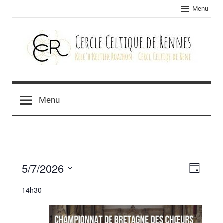
Skip
Menu
to
content
Cercle
celtique
Menu
de
Rennes
5/7/2026
Navig
Navig
Jour
Sélectionnez
de
par
14h30
une
vues
consu
date.
Évèn