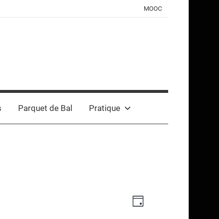
MOOC
s
Parquet de Bal
Pratique
Navigation
Navigation
Jour
de