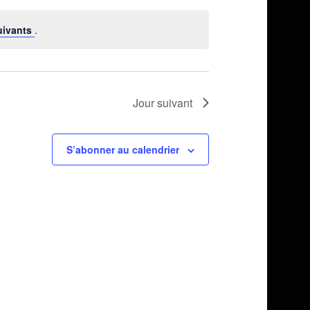
par
vues
consultations
uivants
.
Évènement
Jour suivant
S’abonner au calendrier