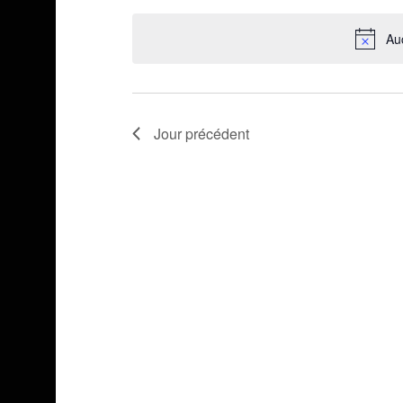
une
Au
date.
Jour précédent