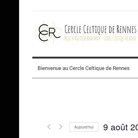
Skip
to
content
Cercle
celtique
Bienvenue au Cercle Celtique de Rennes
de
Rennes
9 août 2
Aujourd’hui
Sélectionnez