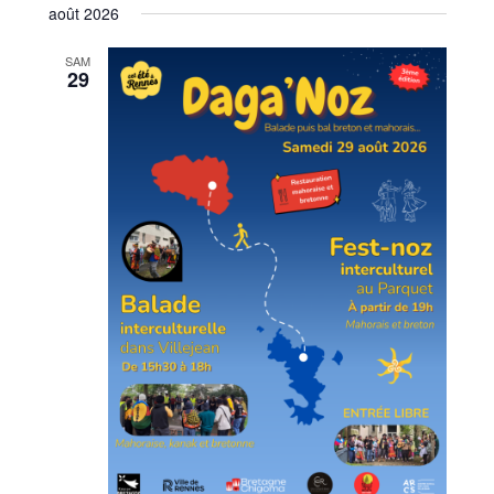
de
par
août 2026
une
vues
consu
date.
SAM
Évèn
29