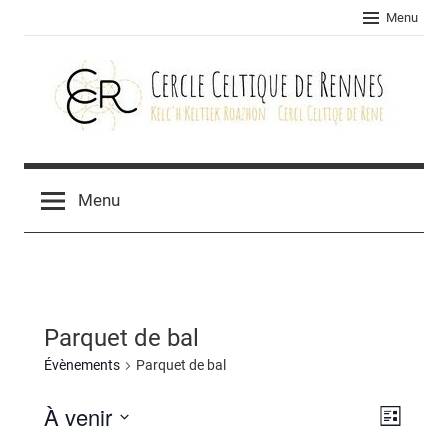
Skip
Menu
to
content
Cercle
celtique
Menu
de
Rennes
Parquet de bal
Évènements
Parquet de bal
À venir
Navig
Navig
Liste
Sélectionnez