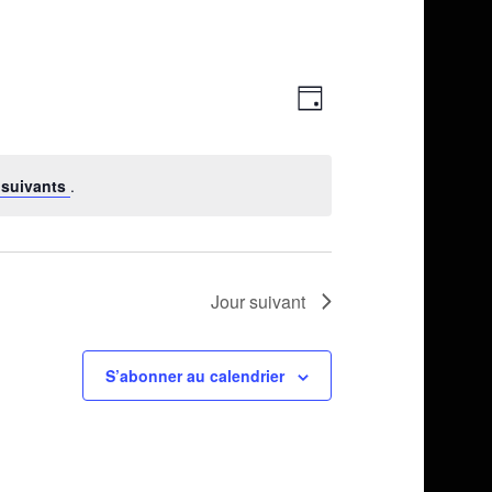
Navigation
Navigation
Jour
de
par
vues
consultations
 suivants
.
Évènement
Jour suivant
S’abonner au calendrier