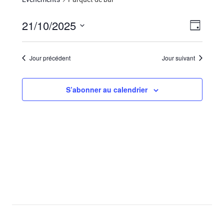
21/10/2025
Navig
Navig
Jour
Sélectionnez
de
par
une
vues
Jour précédent
Jour suivant
consu
date.
Évèn
S’abonner au calendrier