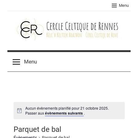
Skip
Menu
to
content
Cercle
celtique
Menu
de
Rennes
Aucun évènements planifié pour 21 octobre 2025.
Passer aux
évènements suivants
.
Parquet de bal
Évènements
Parquet de bal