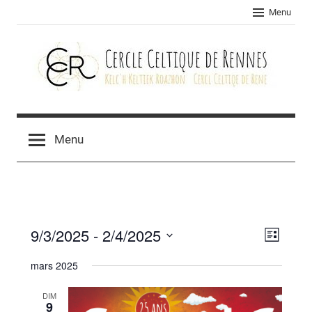
Skip
Menu
to
content
Cercle
celtique
Menu
de
Rennes
9/3/2025
 - 
2/4/2025
Navig
Navig
Liste
Sélectionnez
de
par
mars 2025
une
vues
consu
date.
DIM
Évèn
9