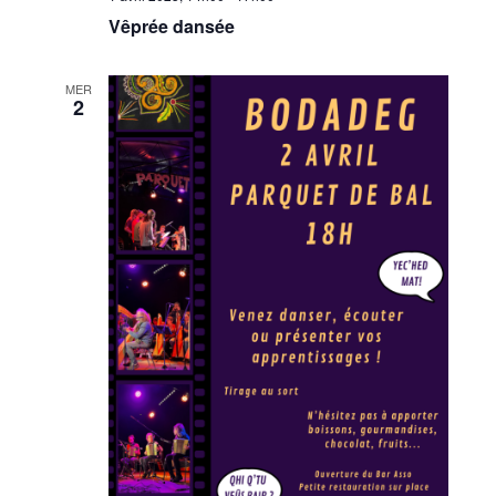
Vêprée dansée
MER
2