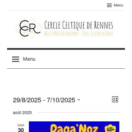
Skip
Menu
to
content
Cercle
celtique
Menu
de
Rennes
29/8/2025
 - 
7/10/2025
Navig
Navig
Liste
Sélectionnez
de
par
août 2025
une
vues
consu
date.
SAM
Évèn
30