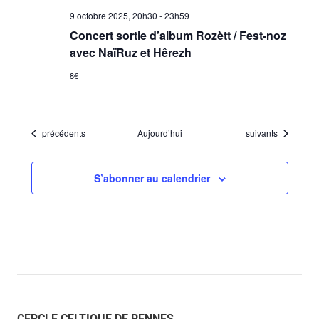
9 octobre 2025, 20h30
-
23h59
Concert sortie d’album Rozètt / Fest-noz
avec NaïRuz et Hêrezh
8€
Évènements
Évènements
précédents
Aujourd’hui
suivants
S’abonner au calendrier
CERCLE CELTIQUE DE RENNES