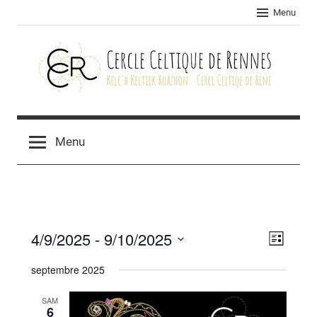
Skip
Menu
to
content
Cercle
celtique
Menu
de
Rennes
4/9/2025
 - 
9/10/2025
Navig
Navig
Liste
Sélectionnez
de
par
septembre 2025
une
vues
consu
date.
SAM
Évèn
6