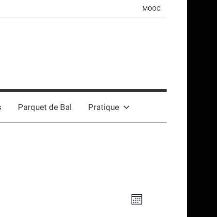
MOOC
s
Parquet de Bal
Pratique
Navigation
Navigation
Mois
de