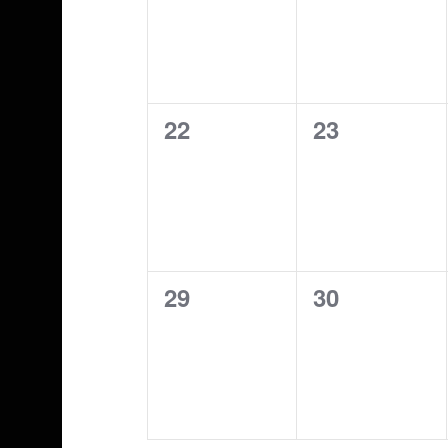
0
0
22
23
évènement,
évènement,
0
0
29
30
évènement,
évènement,