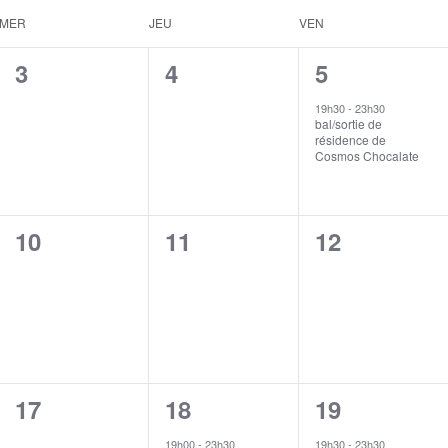
MER
JEU
VEN
0
0
1
3
4
5
évènement,
évènement,
évènement,
19h30
-
23h30
bal/sortie de
résidence de
Cosmos Chocalate
0
0
0
10
11
12
évènement,
évènement,
évènement,
0
1
1
17
18
19
évènement,
évènement,
évènement,
19h00
-
23h30
19h30
-
23h30