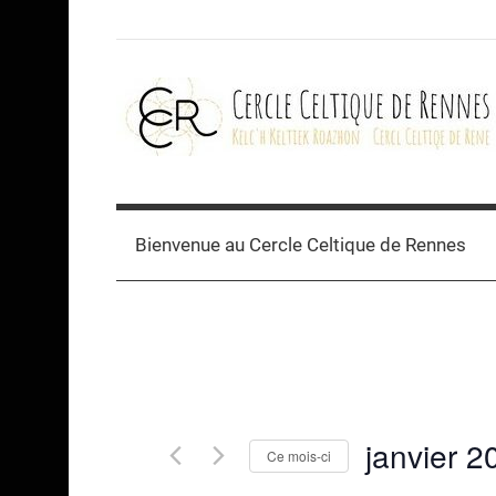
Skip
to
content
Cercle
celtique
Bienvenue au Cercle Celtique de Rennes
de
Rennes
janvier 2
Ce mois-ci
Sélectionnez