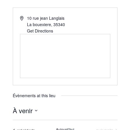
10 rue jean Langlais
La bouexiere
,
35340
Get Directions
Évènements at this lieu
À venir
Sélectionnez
une
Évènements
Aujourd’hui
Évènements