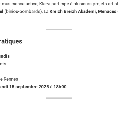
musicienne active, Klervi participe à plusieurs projets artis
el
(biniou-bombarde), La
Kreizh Breizh Akademi,
Menaces d
ratiques
undis
ants
de Rennes
undi 15 septembre 2025
à
18h00