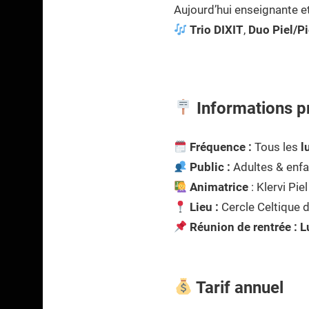
Aujourd’hui enseignante et 
Trio DIXIT
,
Duo Piel/Pi
Informations p
Fréquence :
Tous les
l
Public :
Adultes & enf
Animatrice
: Klervi Piel
Lieu :
Cercle Celtique 
Réunion de rentrée :
L
Tarif annuel