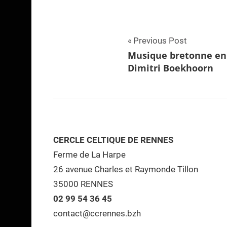
Navigation
Previous Post
Musique bretonne en
de
Dimitri Boekhoorn
l’article
CERCLE CELTIQUE DE RENNES
Ferme de La Harpe
26 avenue Charles et Raymonde Tillon
35000 RENNES
02 99 54 36 45
contact@ccrennes.bzh