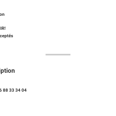
ion
IR!
ceptés
iption
6 88 33 34 04