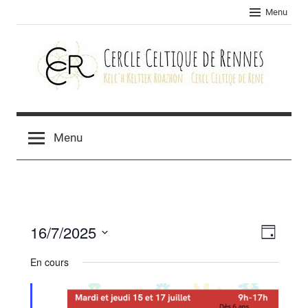
Skip
Menu
to
content
Cercle
celtique
Menu
de
Rennes
16/7/2025
Navig
Navig
Jour
Sélectionnez
de
par
En cours
une
vues
consu
date.
Évèn