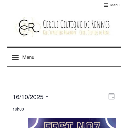
Skip
Menu
to
content
Cercle
celtique
Menu
de
Rennes
16/10/2025
Navig
Navig
Jour
Sélectionnez
de
par
19h00
une
vues
consu
date.
Évèn