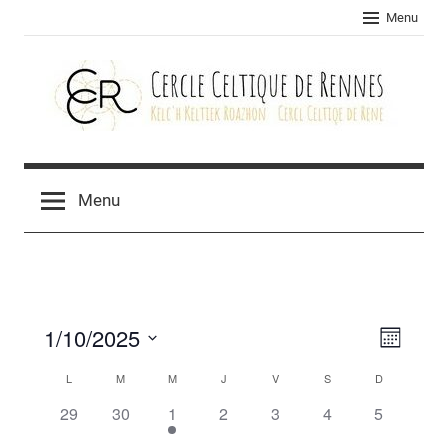
Skip
Menu
to
content
Cercle
celtique
Menu
de
Rennes
1/10/2025
Navig
Navig
Mois
Sélectionnez
de
par
L
M
M
J
V
S
D
Calendrier
une
vues
0
0
1
0
0
0
0
29
30
1
2
3
4
5
consu
de
date.
Évèn
évènement,
évènement,
évènement,
évènement,
évènement,
évènement,
évènement