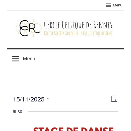
Skip
Menu
to
content
Cercle
celtique
Menu
de
Rennes
15/11/2025
Navig
Navig
Jour
Sélectionnez
de
par
9h30
une
vues
consu
date.
Évèn